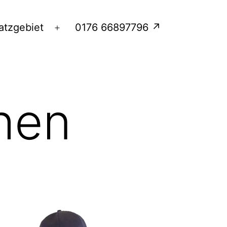
atzgebiet
0176 66897796 ↗
Menü
öffnen
hen