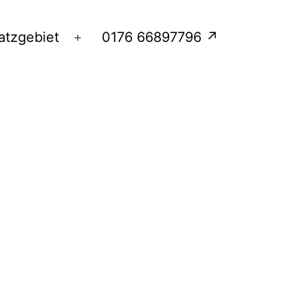
atzgebiet
0176 66897796 ↗
Menü
öffnen