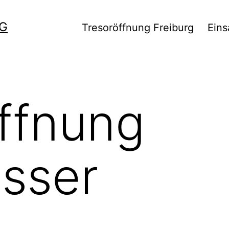
G
Tresoröffnung Freiburg
Eins
ffnung
sser